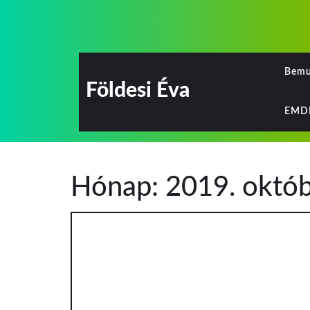
Skip
to
content
Bemu
Földesi Éva
EMD
Hónap:
2019. októ