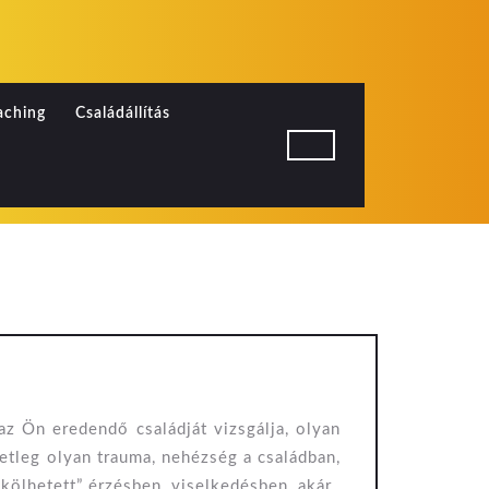
aching
Családállítás
dállítás
 az Ön eredendő családját vizsgálja, olyan
tleg olyan trauma, nehézség a családban,
kölhetett” érzésben, viselkedésben, akár