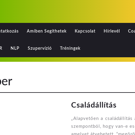
tatkozás
Amiben Segíthetek
Kapcsolat
Hírlevél
Co
R
NLP
Szupervízió
Tréningek
ber
Csalá
Családállítás
„Alapvetően a családállítás
szempontból, hogy van-e ese
amelyet átvehetett, “megörö