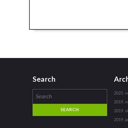
Search
Arc
Search
2025. 
for:
2019. 
2019. o
2019. j