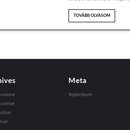
TOVÁBB
TOVÁBB OLVASOM
OLVASOM
hives
Meta
november
Bejelentkezés
november
któber
anuár