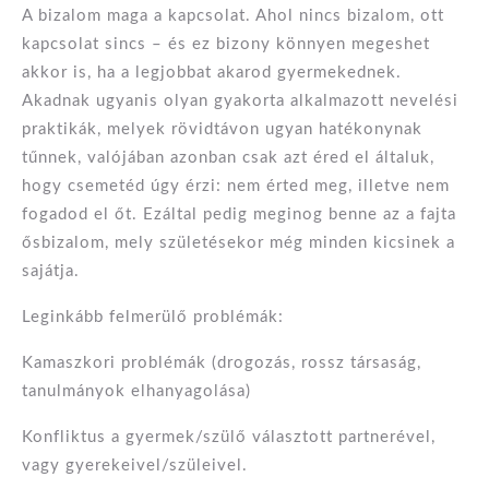
A bizalom maga a kapcsolat. Ahol nincs bizalom, ott
kapcsolat sincs – és ez bizony könnyen megeshet
akkor is, ha a legjobbat akarod gyermekednek.
Akadnak ugyanis olyan gyakorta alkalmazott nevelési
praktikák, melyek rövidtávon ugyan hatékonynak
tűnnek, valójában azonban csak azt éred el általuk,
hogy csemetéd úgy érzi: nem érted meg, illetve nem
fogadod el őt. Ezáltal pedig meginog benne az a fajta
ősbizalom, mely születésekor még minden kicsinek a
sajátja.
Leginkább felmerülő problémák:
Kamaszkori problémák (drogozás, rossz társaság,
tanulmányok elhanyagolása)
Konfliktus a gyermek/szülő választott partnerével,
vagy gyerekeivel/szüleivel.