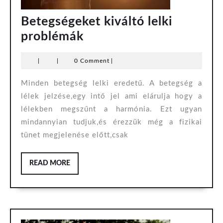
Betegségeket kiváltó lelki
Betegségeket
problémák
kiváltó
|
|
0 Comment
|
lelki
problémák
Minden betegség lelki eredetű. A betegség a
lélek jelzése,egy intő jel ami elárulja hogy a
lélekben megszűnt a harmónia. Ezt ugyan
mindannyian tudjuk,és érezzük még a fizikai
tünet megjelenése előtt,csak
READ
READ MORE
MORE