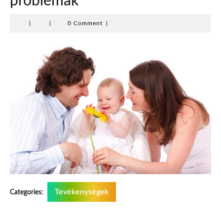
problémák
|
|
0 Comment
|
Tevékenységek
Categories: