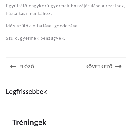
Együttélő nagykorú gyermek hozzájárulása a rezsihez,
háztartási munkához.
Idős szülők eltartása, gondozása.
Szülő/gyermek pénzügyek.
Bejegyzés
navigáció
ELŐZŐ
KÖVETKEZŐ
Previous
Next
post:
post:
Legfrissebbek
Tréningek
Tréningek